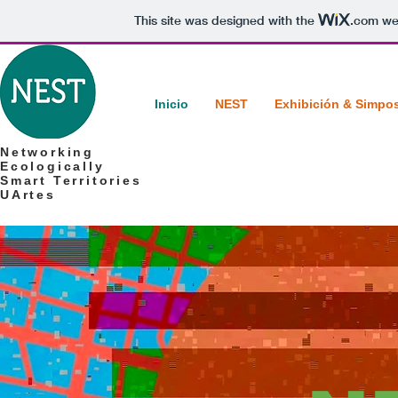
This site was designed with the
.com
web
Inicio
NEST
Exhibición & Simpo
Networking
Ecologically
Smart Territories
UArtes